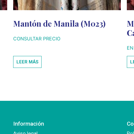
Mantón de Manila (M023)
M
C
CONSULTAR PRECIO
EN
LEER MÁS
L
Información
Co
Aviso legal
Pol