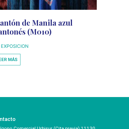
antón de Manila azul
antonés (M010)
 EXPOSICION
EER MÁS
ntacto
ígono Comercial Urbisur (Cita previa) 11130