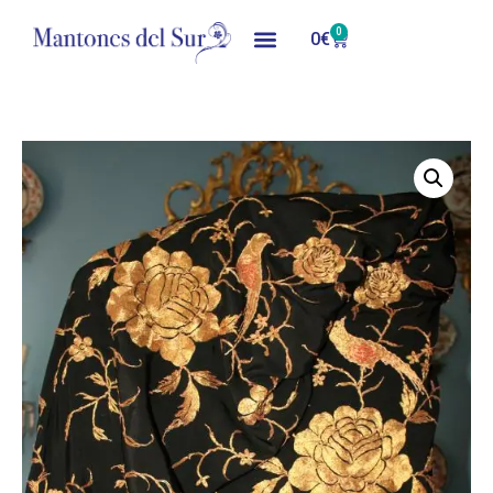
0
0
€