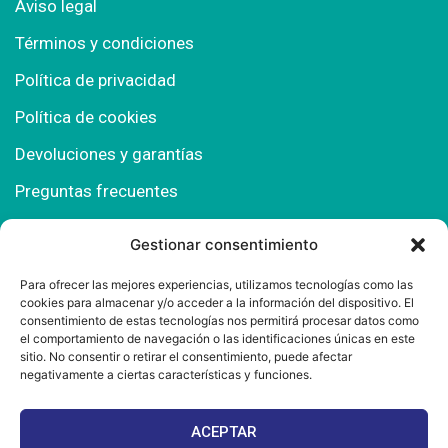
Aviso legal
Términos y condiciones
Política de privacidad
Política de cookies
Devoluciones y garantías
Preguntas frecuentes
Gestionar consentimiento
Contacto
Para ofrecer las mejores experiencias, utilizamos tecnologías como las
cookies para almacenar y/o acceder a la información del dispositivo. El
Polígono Comercial Urbisur (Cita previa) 11130
consentimiento de estas tecnologías nos permitirá procesar datos como
Chiclana de la Fra. (Cádiz)
el comportamiento de navegación o las identificaciones únicas en este
sitio. No consentir o retirar el consentimiento, puede afectar
667 457 908
negativamente a ciertas características y funciones.
info@mantonesdelsur.com
ACEPTAR
mantonesdelsur@gmail.com