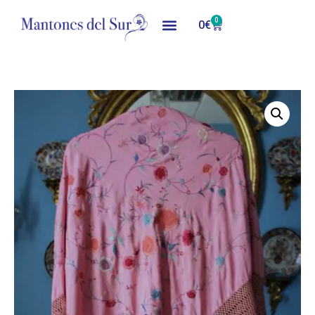
0
0
€