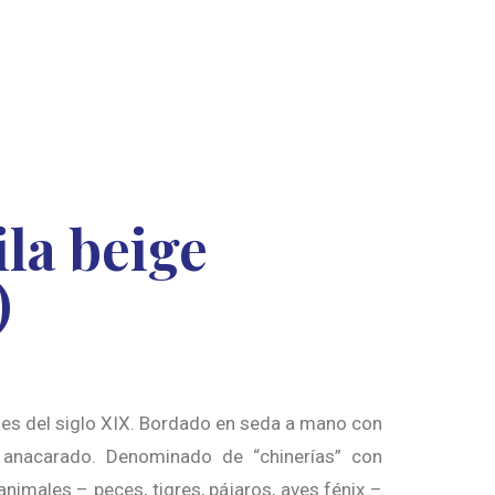
la beige
)
les del siglo XIX. Bordado en seda a mano con
 anacarado. Denominado de “chinerías” con
nimales – peces, tigres, pájaros, aves fénix –