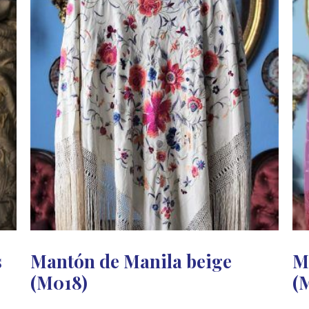
s
Mantón de Manila beige
M
(M018)
(