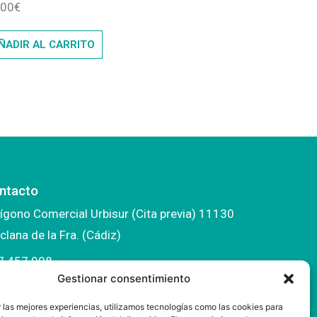
500
€
ÑADIR AL CARRITO
ntacto
ígono Comercial Urbisur (Cita previa) 11130
clana de la Fra. (Cádiz)
7 457 908
Gestionar consentimiento
fo@mantonesdelsur.com
 las mejores experiencias, utilizamos tecnologías como las cookies para
ntonesdelsur@gmail.com