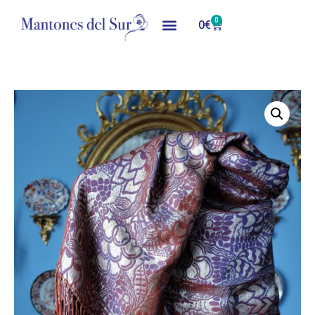
0
0
€