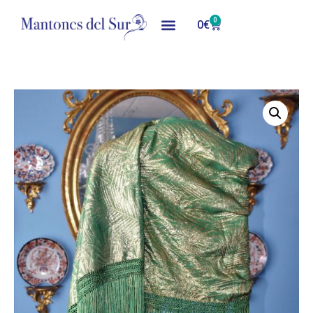
0
0
€