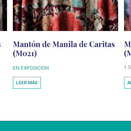
s
Mantón de Manila de Caritas
M
(M021)
(
1.
EN EXPOSICION
LEER MÁS
A