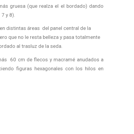
más gruesa (que realza el el bordado) dando
 7 y 8).
n distintas áreas del panel central de la
ero que no le resta belleza y pasa totalmente
rdado al trasluz de la seda.
más 60 cm de flecos y macramé anudados a
iendo figuras hexagonales con los hilos en