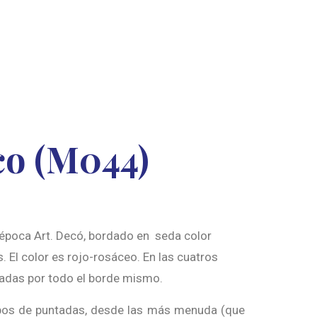
co (M044)
e época Art. Decó, bordado en seda color
. El color es rojo-rosáceo. En las cuatros
azadas por todo el borde mismo.
 tipos de puntadas, desde las más menuda (que