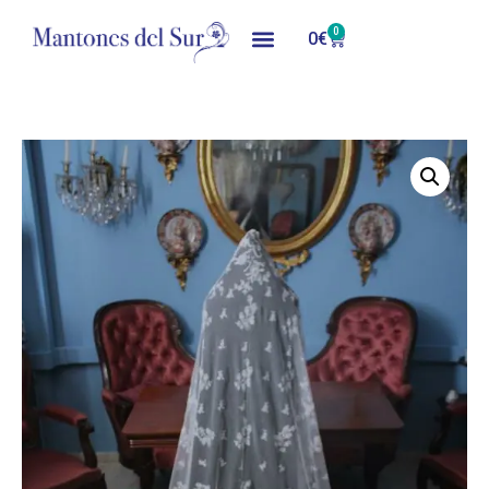
0
0
€