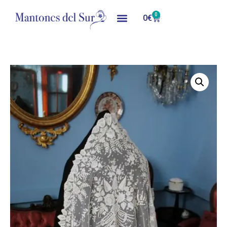
0
0
€