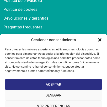
Política de privacidad
Política de cookies
Devoluciones y garantías
Preguntas frecuentes
Gestionar consentimiento
Contacto
Para ofrecer las mejores experiencias, utilizamos tecnologías como las
cookies para almacenar y/o acceder a la información del dispositivo. El
Polígono Comercial Urbisur (Cita previa) 11130
consentimiento de estas tecnologías nos permitirá procesar datos como
Chiclana de la Fra. (Cádiz)
el comportamiento de navegación o las identificaciones únicas en este
sitio. No consentir o retirar el consentimiento, puede afectar
667 457 908
negativamente a ciertas características y funciones.
info@mantonesdelsur.com
ACEPTAR
mantonesdelsur@gmail.com
DENEGAR
VER PREFERENCIAS