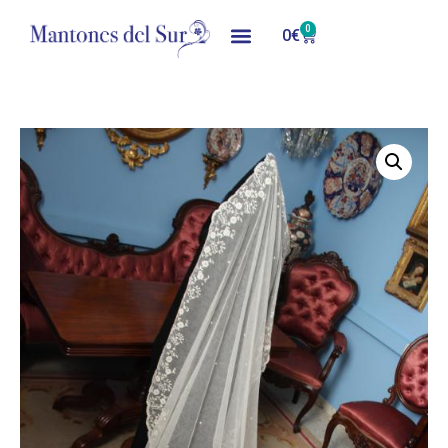
0
0
€