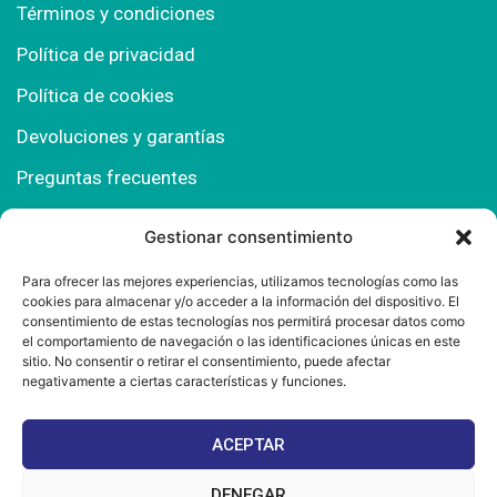
Términos y condiciones
Política de privacidad
Política de cookies
Devoluciones y garantías
Preguntas frecuentes
Gestionar consentimiento
Contacto
Para ofrecer las mejores experiencias, utilizamos tecnologías como las
cookies para almacenar y/o acceder a la información del dispositivo. El
Polígono Comercial Urbisur (Cita previa) 11130
consentimiento de estas tecnologías nos permitirá procesar datos como
Chiclana de la Fra. (Cádiz)
el comportamiento de navegación o las identificaciones únicas en este
sitio. No consentir o retirar el consentimiento, puede afectar
667 457 908
negativamente a ciertas características y funciones.
info@mantonesdelsur.com
ACEPTAR
mantonesdelsur@gmail.com
DENEGAR