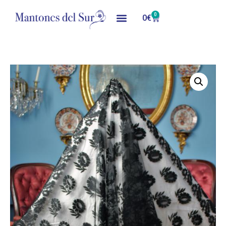
0
0
€