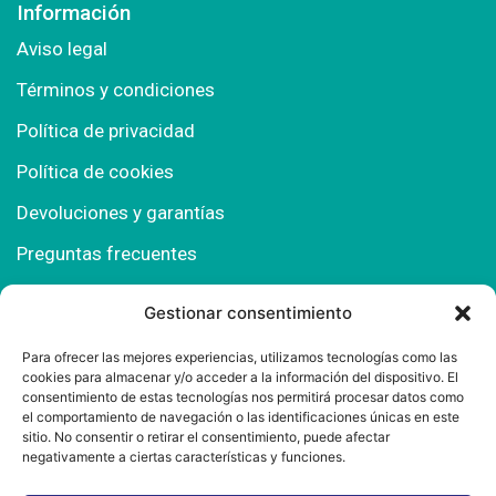
Información
Aviso legal
Términos y condiciones
Política de privacidad
Política de cookies
Devoluciones y garantías
Preguntas frecuentes
Gestionar consentimiento
Contacto
Para ofrecer las mejores experiencias, utilizamos tecnologías como las
cookies para almacenar y/o acceder a la información del dispositivo. El
Polígono Comercial Urbisur (Cita previa) 11130
consentimiento de estas tecnologías nos permitirá procesar datos como
Chiclana de la Fra. (Cádiz)
el comportamiento de navegación o las identificaciones únicas en este
sitio. No consentir o retirar el consentimiento, puede afectar
667 457 908
negativamente a ciertas características y funciones.
info@mantonesdelsur.com