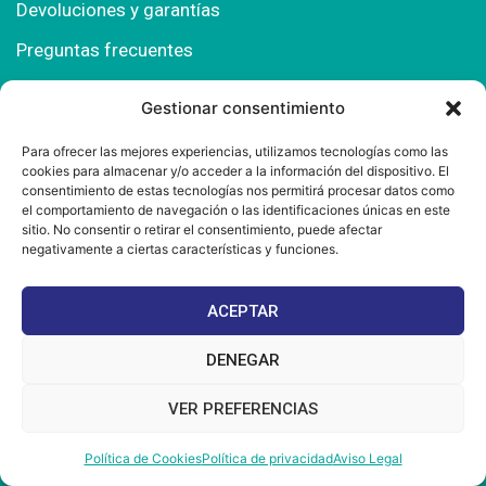
Devoluciones y garantías
Preguntas frecuentes
Gestionar consentimiento
Contacto
Para ofrecer las mejores experiencias, utilizamos tecnologías como las
cookies para almacenar y/o acceder a la información del dispositivo. El
Polígono Comercial Urbisur (Cita previa) 11130
consentimiento de estas tecnologías nos permitirá procesar datos como
Chiclana de la Fra. (Cádiz)
el comportamiento de navegación o las identificaciones únicas en este
sitio. No consentir o retirar el consentimiento, puede afectar
667 457 908
negativamente a ciertas características y funciones.
info@mantonesdelsur.com
ACEPTAR
mantonesdelsur@gmail.com
DENEGAR
VER PREFERENCIAS
© 2025 Diseñado por
La Tostá Marketing
Política de Cookies
Política de privacidad
Aviso Legal