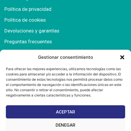
Política de privacidad
Política de cookies
Devoluciones y garantías
Preguntas frecuentes
Gestionar consentimiento
Contacto
Para ofrecer las mejores experiencias, utilizamos tecnologías como las
cookies para almacenar y/o acceder a la información del dispositivo. El
Polígono Comercial Urbisur (Cita previa) 11130
consentimiento de estas tecnologías nos permitirá procesar datos como
Chiclana de la Fra. (Cádiz)
el comportamiento de navegación o las identificaciones únicas en este
sitio. No consentir o retirar el consentimiento, puede afectar
667 457 908
negativamente a ciertas características y funciones.
info@mantonesdelsur.com
ACEPTAR
mantonesdelsur@gmail.com
DENEGAR