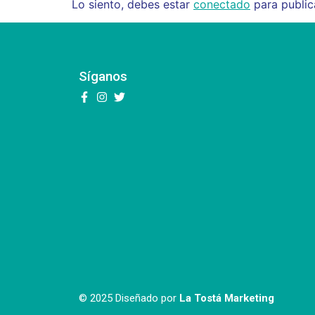
Lo siento, debes estar
conectado
para public
Síganos
© 2025 Diseñado por
La Tostá Marketing