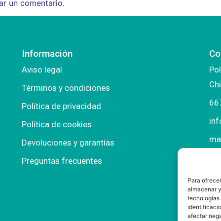
ar un comentario.
Información
Co
Aviso legal
Pol
Chi
Términos y condiciones
66
Política de privacidad
in
Política de cookies
ma
Devoluciones y garantías
Preguntas frecuentes
Para ofrecer
almacenar y/
tecnologías
identificaci
afectar nega