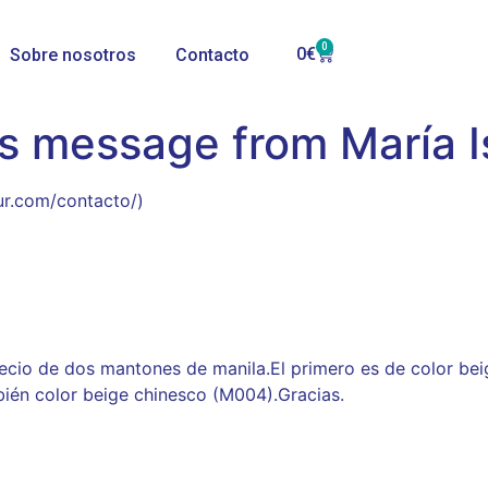
0
0
€
Sobre nosotros
Contacto
s message from María I
ur.com/contacto/)
ecio de dos mantones de manila.El primero es de color bei
bién color beige chinesco (M004).Gracias.