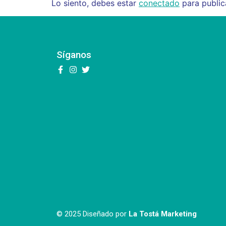
Lo siento, debes estar
conectado
para public
Síganos
© 2025 Diseñado por
La Tostá Marketing