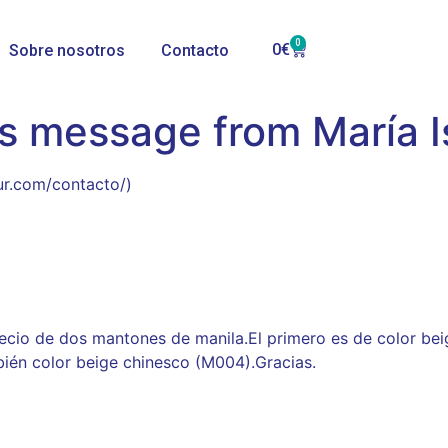
0
0
€
Sobre nosotros
Contacto
s message from María I
ur.com/contacto/)
ecio de dos mantones de manila.El primero es de color bei
bién color beige chinesco (M004).Gracias.