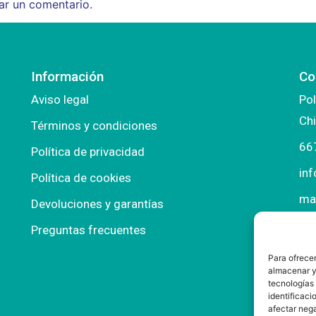
ar un comentario.
Información
Co
Aviso legal
Pol
Chi
Términos y condiciones
66
Política de privacidad
in
Política de cookies
ma
Devoluciones y garantías
Preguntas frecuentes
Para ofrecer
almacenar y/
tecnologías
identificaci
afectar nega