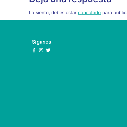
Lo siento, debes estar
conectado
para public
Síganos