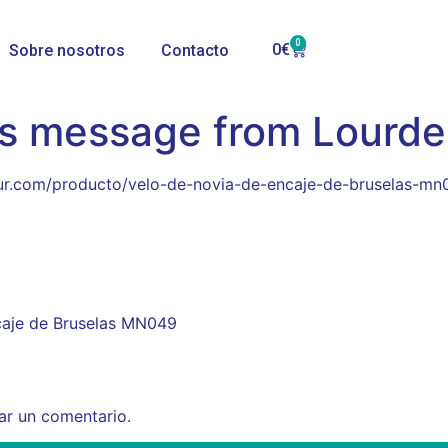
0
0
€
Sobre nosotros
Contacto
’s message from Lourde
lsur.com/producto/velo-de-novia-de-encaje-de-bruselas-mn
ncaje de Bruselas MN049
ar un comentario.