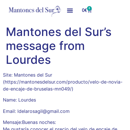
0
0
€
Mantones del Sur’s
message from
Lourdes
Site: Mantones del Sur
(https://mantonesdelsur.com/producto/velo-de-novia-
de-encaje-de-bruselas-mn049/)
Name: Lourdes
Email: ldelarosagil@gmail.com
Mensaje:Buenas noches:
Me gustaría conocer el precio del velo de encaje de