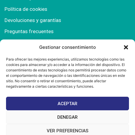
Política de cookies
Devoluciones y garantías
Preguntas frecuentes
Gestionar consentimiento
Contacto
Para ofrecer las mejores experiencias, utilizamos tecnologías como las
cookies para almacenar y/o acceder a la información del dispositivo. El
Polígono Comercial Urbisur (Cita previa) 11130
consentimiento de estas tecnologías nos permitirá procesar datos como
Chiclana de la Fra. (Cádiz)
el comportamiento de navegación o las identificaciones únicas en este
sitio. No consentir o retirar el consentimiento, puede afectar
667 457 908
negativamente a ciertas características y funciones.
info@mantonesdelsur.com
ACEPTAR
mantonesdelsur@gmail.com
DENEGAR
VER PREFERENCIAS
© 2025 Diseñado por
La Tostá Marketing