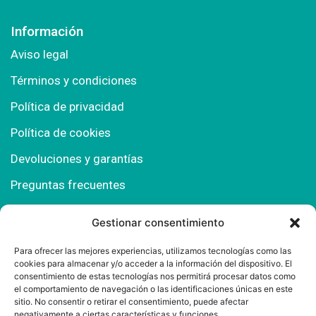
Información
Aviso legal
Términos y condiciones
Política de privacidad
Política de cookies
Devoluciones y garantías
Preguntas frecuentes
Gestionar consentimiento
Contacto
Para ofrecer las mejores experiencias, utilizamos tecnologías como las
cookies para almacenar y/o acceder a la información del dispositivo. El
Polígono Comercial Urbisur (Cita previa) 11130
consentimiento de estas tecnologías nos permitirá procesar datos como
Chiclana de la Fra. (Cádiz)
el comportamiento de navegación o las identificaciones únicas en este
sitio. No consentir o retirar el consentimiento, puede afectar
667 457 908
negativamente a ciertas características y funciones.