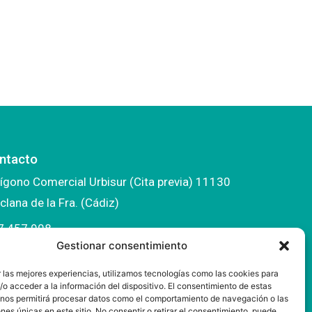
ntacto
ígono Comercial Urbisur (Cita previa) 11130
clana de la Fra. (Cádiz)
7 457 908
Gestionar consentimiento
fo@mantonesdelsur.com
 las mejores experiencias, utilizamos tecnologías como las cookies para
ntonesdelsur@gmail.com
o acceder a la información del dispositivo. El consentimiento de estas
 nos permitirá procesar datos como el comportamiento de navegación o las
ones únicas en este sitio. No consentir o retirar el consentimiento, puede