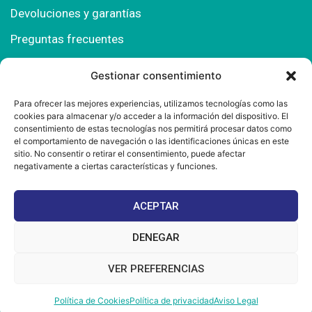
Devoluciones y garantías
Preguntas frecuentes
Gestionar consentimiento
Contacto
Para ofrecer las mejores experiencias, utilizamos tecnologías como las
cookies para almacenar y/o acceder a la información del dispositivo. El
Polígono Comercial Urbisur (Cita previa) 11130
consentimiento de estas tecnologías nos permitirá procesar datos como
Chiclana de la Fra. (Cádiz)
el comportamiento de navegación o las identificaciones únicas en este
sitio. No consentir o retirar el consentimiento, puede afectar
667 457 908
negativamente a ciertas características y funciones.
info@mantonesdelsur.com
ACEPTAR
mantonesdelsur@gmail.com
DENEGAR
VER PREFERENCIAS
© 2025 Diseñado por
La Tostá Marketing
Política de Cookies
Política de privacidad
Aviso Legal