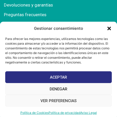
Devoluciones y garantías
Preguntas frecuentes
Gestionar consentimiento
Contacto
Para ofrecer las mejores experiencias, utilizamos tecnologías como las
cookies para almacenar y/o acceder a la información del dispositivo. El
Polígono Comercial Urbisur (Cita previa) 11130
consentimiento de estas tecnologías nos permitirá procesar datos como
Chiclana de la Fra. (Cádiz)
el comportamiento de navegación o las identificaciones únicas en este
sitio. No consentir o retirar el consentimiento, puede afectar
667 457 908
negativamente a ciertas características y funciones.
info@mantonesdelsur.com
ACEPTAR
mantonesdelsur@gmail.com
DENEGAR
VER PREFERENCIAS
© 2025 Diseñado por
La Tostá Marketing
Política de Cookies
Política de privacidad
Aviso Legal