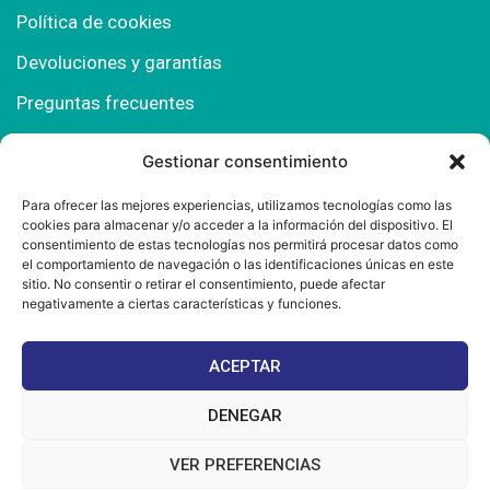
Política de cookies
Devoluciones y garantías
Preguntas frecuentes
Gestionar consentimiento
Contacto
Para ofrecer las mejores experiencias, utilizamos tecnologías como las
cookies para almacenar y/o acceder a la información del dispositivo. El
Polígono Comercial Urbisur (Cita previa) 11130
consentimiento de estas tecnologías nos permitirá procesar datos como
Chiclana de la Fra. (Cádiz)
el comportamiento de navegación o las identificaciones únicas en este
sitio. No consentir o retirar el consentimiento, puede afectar
667 457 908
negativamente a ciertas características y funciones.
info@mantonesdelsur.com
ACEPTAR
mantonesdelsur@gmail.com
DENEGAR
VER PREFERENCIAS
© 2025 Diseñado por
La Tostá Marketing