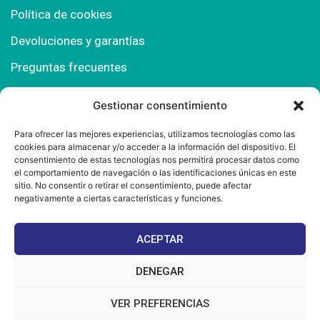
Política de cookies
Devoluciones y garantías
Preguntas frecuentes
Gestionar consentimiento
Contacto
Para ofrecer las mejores experiencias, utilizamos tecnologías como las
cookies para almacenar y/o acceder a la información del dispositivo. El
Polígono Comercial Urbisur (Cita previa) 11130
consentimiento de estas tecnologías nos permitirá procesar datos como
Chiclana de la Fra. (Cádiz)
el comportamiento de navegación o las identificaciones únicas en este
sitio. No consentir o retirar el consentimiento, puede afectar
667 457 908
negativamente a ciertas características y funciones.
info@mantonesdelsur.com
ACEPTAR
mantonesdelsur@gmail.com
DENEGAR
VER PREFERENCIAS
© 2025 Diseñado por
La Tostá Marketing