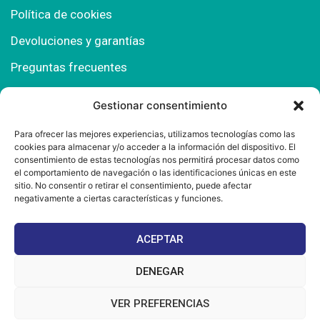
Política de cookies
Devoluciones y garantías
Preguntas frecuentes
Gestionar consentimiento
Contacto
Para ofrecer las mejores experiencias, utilizamos tecnologías como las
cookies para almacenar y/o acceder a la información del dispositivo. El
Polígono Comercial Urbisur (Cita previa) 11130
consentimiento de estas tecnologías nos permitirá procesar datos como
Chiclana de la Fra. (Cádiz)
el comportamiento de navegación o las identificaciones únicas en este
sitio. No consentir o retirar el consentimiento, puede afectar
667 457 908
negativamente a ciertas características y funciones.
info@mantonesdelsur.com
ACEPTAR
mantonesdelsur@gmail.com
DENEGAR
VER PREFERENCIAS
© 2025 Diseñado por
La Tostá Marketing