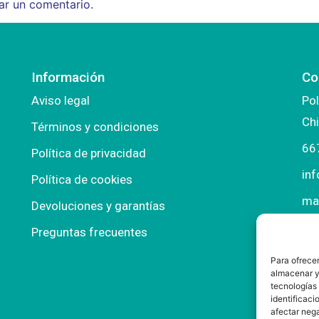
ar un comentario.
Información
Co
Aviso legal
Pol
Chi
Términos y condiciones
66
Política de privacidad
in
Política de cookies
ma
Devoluciones y garantías
Preguntas frecuentes
Para ofrecer
almacenar y/
tecnologías
identificaci
afectar nega