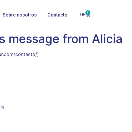
0
0
€
Sobre nosotros
Contacto
s message from Alicia
ur.com/contacto/)
is