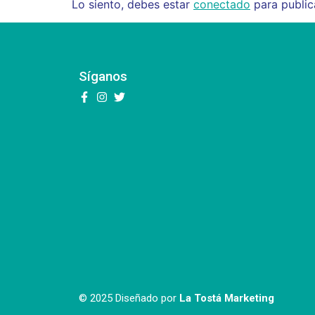
Lo siento, debes estar
conectado
para public
Síganos
© 2025 Diseñado por
La Tostá Marketing