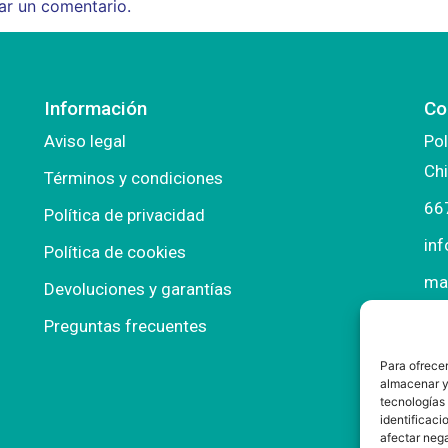
ar un comentario.
Información
Co
Aviso legal
Pol
Chi
Términos y condiciones
66
Política de privacidad
in
Política de cookies
ma
Devoluciones y garantías
Preguntas frecuentes
Para ofrecer
almacenar y/
tecnologías
identificaci
afectar nega