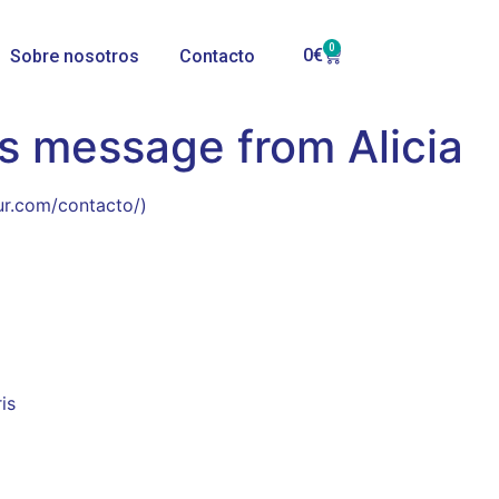
0
0
€
Sobre nosotros
Contacto
s message from Alicia
ur.com/contacto/)
is