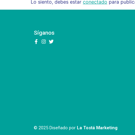
Lo siento, debes estar
conectado
para public
Síganos
© 2025 Diseñado por
La Tostá Marketing