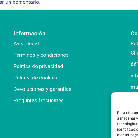
ar un comentario.
Información
Co
Aviso legal
Pol
Chi
Términos y condiciones
66
Política de privacidad
in
Política de cookies
ma
Devoluciones y garantías
Preguntas frecuentes
Para ofrecer
almacenar y/
tecnologías
identificaci
afectar nega