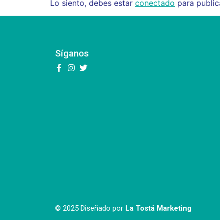
Lo siento, debes estar
conectado
para public
Síganos
© 2025 Diseñado por
La Tostá Marketing