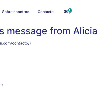
0
0
€
Sobre nosotros
Contacto
s message from Alicia
ur.com/contacto/)
is