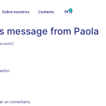
0
0
€
Sobre nosotros
Contacto
’s message from Paola
ur.com/)
mantón
ar un comentario.