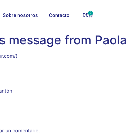
0
0
€
Sobre nosotros
Contacto
’s message from Paola
ur.com/)
mantón
ar un comentario.