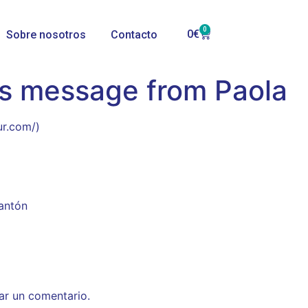
0
0
€
Sobre nosotros
Contacto
’s message from Paola
ur.com/)
mantón
ar un comentario.