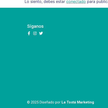
Lo siento, debes estar
conectado
para public
Síganos
© 2025 Diseñado por
La Tostá Marketing