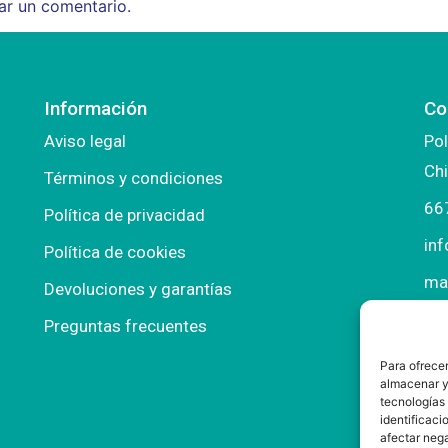
ar un comentario.
Información
Co
Aviso legal
Pol
Chi
Términos y condiciones
66
Política de privacidad
in
Política de cookies
ma
Devoluciones y garantías
Preguntas frecuentes
Para ofrecer
almacenar y/
tecnologías
identificaci
afectar nega