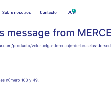
0
0
€
Sobre nosotros
Contacto
r’s message from MERC
lsur.com/producto/velo-belga-de-encaje-de-bruselas-de-se
nes número 103 y 49.