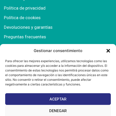
Política de privacidad
Política de cookies
Devoluciones y garantías
Preguntas frecuentes
Gestionar consentimiento
Contacto
Para ofrecer las mejores experiencias, utilizamos tecnologías como las
cookies para almacenar y/o acceder a la información del dispositivo. El
Polígono Comercial Urbisur (Cita previa) 11130
consentimiento de estas tecnologías nos permitirá procesar datos como
Chiclana de la Fra. (Cádiz)
el comportamiento de navegación o las identificaciones únicas en este
sitio. No consentir o retirar el consentimiento, puede afectar
667 457 908
negativamente a ciertas características y funciones.
info@mantonesdelsur.com
ACEPTAR
mantonesdelsur@gmail.com
DENEGAR