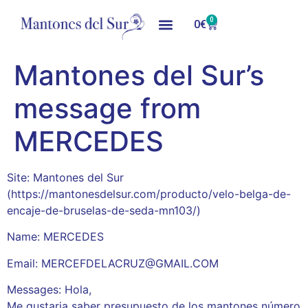
0
0
€
Mantones del Sur’s
message from
MERCEDES
Site: Mantones del Sur
(https://mantonesdelsur.com/producto/velo-belga-de-
encaje-de-bruselas-de-seda-mn103/)
Name: MERCEDES
Email: MERCEFDELACRUZ@GMAIL.COM
Messages: Hola,
Me gustaria saber presupuesto de los mantones número