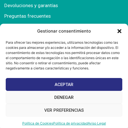
Devoluciones y garantías
Preguntas frecuentes
Gestionar consentimiento
Contacto
Para ofrecer las mejores experiencias, utilizamos tecnologías como las
cookies para almacenar y/o acceder a la información del dispositivo. El
Polígono Comercial Urbisur (Cita previa) 11130
consentimiento de estas tecnologías nos permitirá procesar datos como
Chiclana de la Fra. (Cádiz)
el comportamiento de navegación o las identificaciones únicas en este
sitio. No consentir o retirar el consentimiento, puede afectar
667 457 908
negativamente a ciertas características y funciones.
info@mantonesdelsur.com
ACEPTAR
mantonesdelsur@gmail.com
DENEGAR
VER PREFERENCIAS
© 2025 Diseñado por
La Tostá Marketing
Política de Cookies
Política de privacidad
Aviso Legal