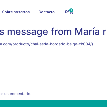
0
0
€
Sobre nosotros
Contacto
s message from María r
lsur.com/producto/chal-seda-bordado-beige-ch004/)
ar un comentario.