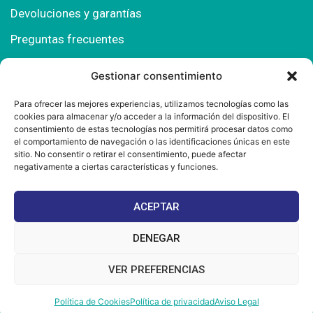
Devoluciones y garantías
Preguntas frecuentes
Gestionar consentimiento
Contacto
Para ofrecer las mejores experiencias, utilizamos tecnologías como las
cookies para almacenar y/o acceder a la información del dispositivo. El
Polígono Comercial Urbisur (Cita previa) 11130
consentimiento de estas tecnologías nos permitirá procesar datos como
Chiclana de la Fra. (Cádiz)
el comportamiento de navegación o las identificaciones únicas en este
sitio. No consentir o retirar el consentimiento, puede afectar
667 457 908
negativamente a ciertas características y funciones.
info@mantonesdelsur.com
ACEPTAR
mantonesdelsur@gmail.com
DENEGAR
VER PREFERENCIAS
© 2025 Diseñado por
La Tostá Marketing
Política de Cookies
Política de privacidad
Aviso Legal