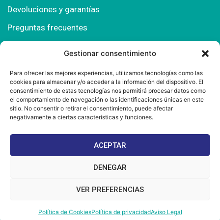
Devoluciones y garantías
Preguntas frecuentes
Gestionar consentimiento
Contacto
Para ofrecer las mejores experiencias, utilizamos tecnologías como las
cookies para almacenar y/o acceder a la información del dispositivo. El
Polígono Comercial Urbisur (Cita previa) 11130
consentimiento de estas tecnologías nos permitirá procesar datos como
Chiclana de la Fra. (Cádiz)
el comportamiento de navegación o las identificaciones únicas en este
sitio. No consentir o retirar el consentimiento, puede afectar
667 457 908
negativamente a ciertas características y funciones.
info@mantonesdelsur.com
ACEPTAR
mantonesdelsur@gmail.com
DENEGAR
VER PREFERENCIAS
© 2025 Diseñado por
La Tostá Marketing
Política de Cookies
Política de privacidad
Aviso Legal