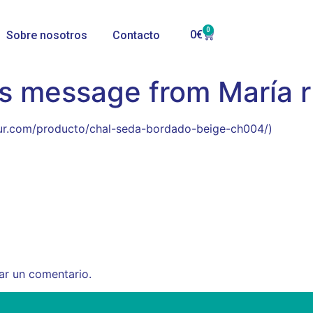
0
0
€
Sobre nosotros
Contacto
s message from María r
lsur.com/producto/chal-seda-bordado-beige-ch004/)
ar un comentario.