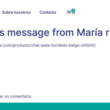
0
0
€
Sobre nosotros
Contacto
s message from María r
lsur.com/producto/chal-seda-bordado-beige-ch004/)
ar un comentario.