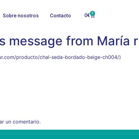
0
0
€
Sobre nosotros
Contacto
s message from María r
lsur.com/producto/chal-seda-bordado-beige-ch004/)
ar un comentario.