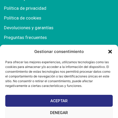
Política de privacidad
Política de cookies
Devoluciones y garantías
Preguntas frecuentes
Gestionar consentimiento
Contacto
Para ofrecer las mejores experiencias, utilizamos tecnologías como las
cookies para almacenar y/o acceder a la información del dispositivo. El
Polígono Comercial Urbisur (Cita previa) 11130
consentimiento de estas tecnologías nos permitirá procesar datos como
Chiclana de la Fra. (Cádiz)
el comportamiento de navegación o las identificaciones únicas en este
sitio. No consentir o retirar el consentimiento, puede afectar
667 457 908
negativamente a ciertas características y funciones.
info@mantonesdelsur.com
ACEPTAR
mantonesdelsur@gmail.com
DENEGAR