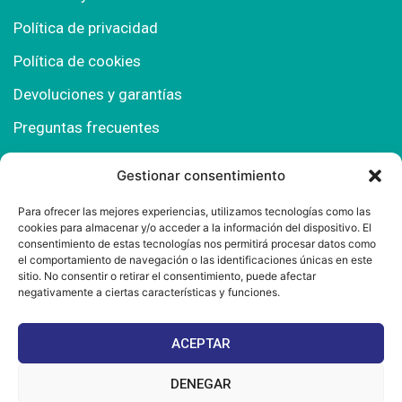
Política de privacidad
Política de cookies
Devoluciones y garantías
Preguntas frecuentes
Gestionar consentimiento
Contacto
Para ofrecer las mejores experiencias, utilizamos tecnologías como las
cookies para almacenar y/o acceder a la información del dispositivo. El
Polígono Comercial Urbisur (Cita previa) 11130
consentimiento de estas tecnologías nos permitirá procesar datos como
Chiclana de la Fra. (Cádiz)
el comportamiento de navegación o las identificaciones únicas en este
sitio. No consentir o retirar el consentimiento, puede afectar
667 457 908
negativamente a ciertas características y funciones.
info@mantonesdelsur.com
ACEPTAR
mantonesdelsur@gmail.com
DENEGAR