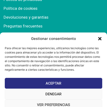
Política de cookies
Devoluciones y garantías
Preguntas frecuentes
Gestionar consentimiento
Contacto
Para ofrecer las mejores experiencias, utilizamos tecnologías como las
cookies para almacenar y/o acceder a la información del dispositivo. El
Polígono Comercial Urbisur (Cita previa) 11130
consentimiento de estas tecnologías nos permitirá procesar datos como
Chiclana de la Fra. (Cádiz)
el comportamiento de navegación o las identificaciones únicas en este
sitio. No consentir o retirar el consentimiento, puede afectar
667 457 908
negativamente a ciertas características y funciones.
info@mantonesdelsur.com
ACEPTAR
mantonesdelsur@gmail.com
DENEGAR
VER PREFERENCIAS