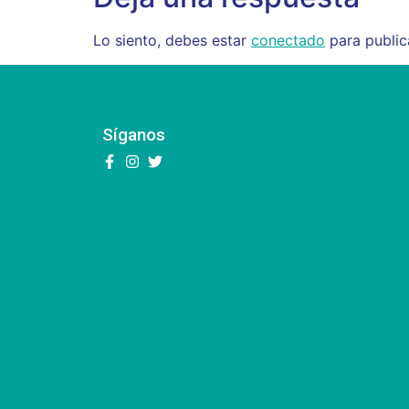
Lo siento, debes estar
conectado
para public
Síganos