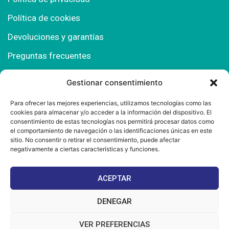
Política de cookies
Devoluciones y garantías
Preguntas frecuentes
Gestionar consentimiento
Contacto
Para ofrecer las mejores experiencias, utilizamos tecnologías como las
cookies para almacenar y/o acceder a la información del dispositivo. El
Polígono Comercial Urbisur (Cita previa) 11130
consentimiento de estas tecnologías nos permitirá procesar datos como
Chiclana de la Fra. (Cádiz)
el comportamiento de navegación o las identificaciones únicas en este
sitio. No consentir o retirar el consentimiento, puede afectar
667 457 908
negativamente a ciertas características y funciones.
info@mantonesdelsur.com
ACEPTAR
mantonesdelsur@gmail.com
DENEGAR
VER PREFERENCIAS