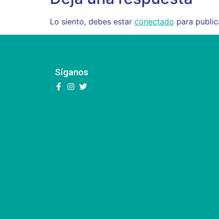
Lo siento, debes estar
conectado
para public
Síganos