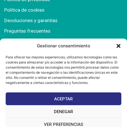
Política de cookies
Devoluciones y garantías
Preguntas frecuentes
Gestionar consentimiento
Contacto
Para ofrecer las mejores experiencias, utilizamos tecnologías como las
cookies para almacenar y/o acceder a la información del dispositivo. El
Polígono Comercial Urbisur (Cita previa) 11130
consentimiento de estas tecnologías nos permitirá procesar datos como
Chiclana de la Fra. (Cádiz)
el comportamiento de navegación o las identificaciones únicas en este
sitio. No consentir o retirar el consentimiento, puede afectar
667 457 908
negativamente a ciertas características y funciones.
info@mantonesdelsur.com
ACEPTAR
mantonesdelsur@gmail.com
DENEGAR
VER PREFERENCIAS