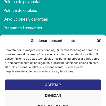
Política de privacidad
Política de cookies
Devoluciones y garantías
Preguntas frecuentes
Gestionar consentimiento
Contacto
Para ofrecer las mejores experiencias, utilizamos tecnologías como las
cookies para almacenar y/o acceder a la información del dispositivo. El
Polígono Comercial Urbisur (Cita previa) 11130
consentimiento de estas tecnologías nos permitirá procesar datos como
Chiclana de la Fra. (Cádiz)
el comportamiento de navegación o las identificaciones únicas en este
sitio. No consentir o retirar el consentimiento, puede afectar
667 457 908
negativamente a ciertas características y funciones.
info@mantonesdelsur.com
ACEPTAR
mantonesdelsur@gmail.com
DENEGAR