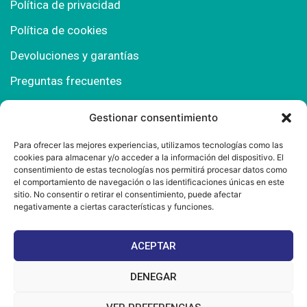
Política de privacidad
Política de cookies
Devoluciones y garantías
Preguntas frecuentes
Gestionar consentimiento
Contacto
Para ofrecer las mejores experiencias, utilizamos tecnologías como las
cookies para almacenar y/o acceder a la información del dispositivo. El
Polígono Comercial Urbisur (Cita previa) 11130
consentimiento de estas tecnologías nos permitirá procesar datos como
Chiclana de la Fra. (Cádiz)
el comportamiento de navegación o las identificaciones únicas en este
sitio. No consentir o retirar el consentimiento, puede afectar
667 457 908
negativamente a ciertas características y funciones.
info@mantonesdelsur.com
ACEPTAR
mantonesdelsur@gmail.com
DENEGAR