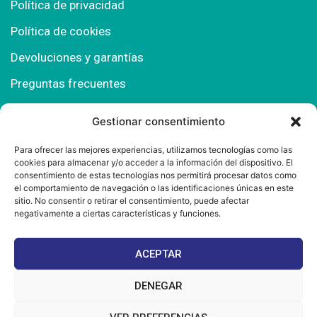
Política de privacidad
Política de cookies
Devoluciones y garantías
Preguntas frecuentes
Gestionar consentimiento
Contacto
Para ofrecer las mejores experiencias, utilizamos tecnologías como las
cookies para almacenar y/o acceder a la información del dispositivo. El
Polígono Comercial Urbisur (Cita previa) 11130
consentimiento de estas tecnologías nos permitirá procesar datos como
Chiclana de la Fra. (Cádiz)
el comportamiento de navegación o las identificaciones únicas en este
sitio. No consentir o retirar el consentimiento, puede afectar
667 457 908
negativamente a ciertas características y funciones.
info@mantonesdelsur.com
ACEPTAR
mantonesdelsur@gmail.com
DENEGAR